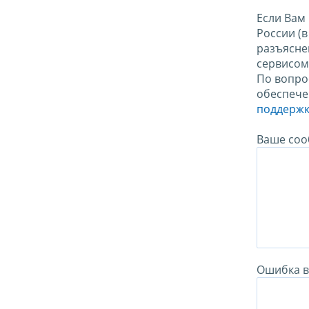
Если Вам
России (
разъясне
сервисо
По вопро
обеспече
поддержк
Ваше соо
Ошибка в 