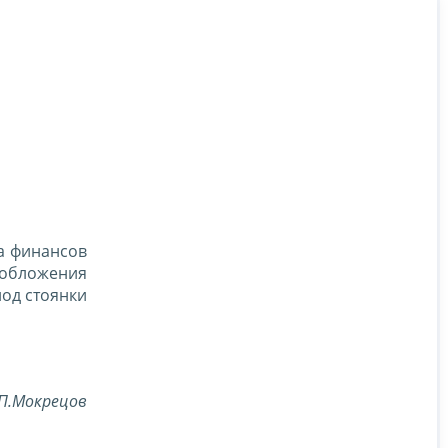
а финансов
ообложения
иод стоянки
П.Мокрецов