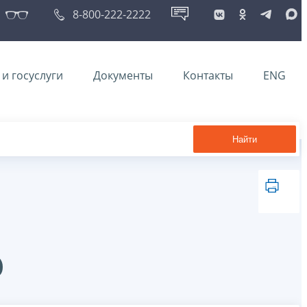
8-800-222-2222
и госуслуги
Документы
Контакты
ENG
Найти
@