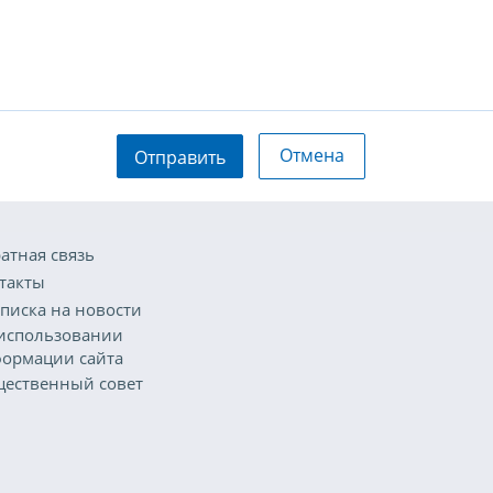
Отмена
Отправить
атная связь
такты
писка на новости
использовании
ормации сайта
ественный совет