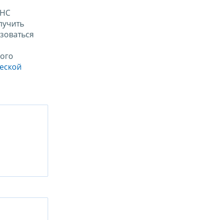
ФНС
лучить
зоваться
ого
ческой