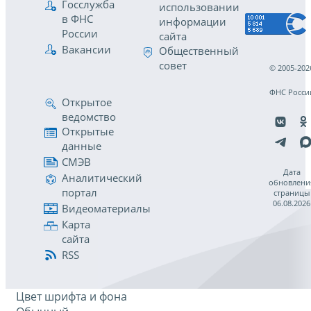
Госслужба
использовании
в ФНС
информации
России
сайта
Вакансии
Общественный
совет
© 2005-202
ФНС Росси
Открытое
ведомство
Открытые
данные
СМЭВ
Дата
Аналитический
обновлени
портал
страницы
06.08.2026
Видеоматериалы
Карта
сайта
RSS
Цвет шрифта и фона