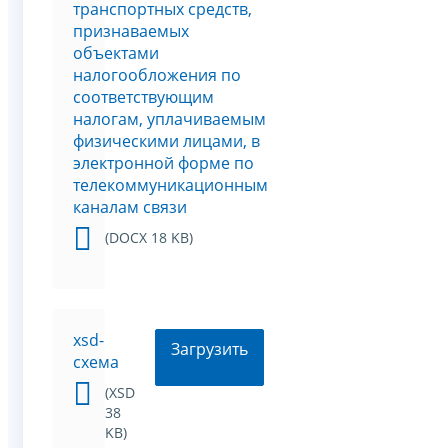
транспортных средств,
признаваемых
объектами
налогообложения по
соответствующим
налогам, уплачиваемым
физическими лицами, в
электронной форме по
телекоммуникационным
каналам связи
(DOCX 18 KB)
xsd-
Загрузить
схема
(XSD
38
KB)