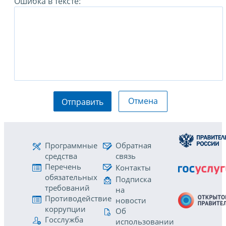
Ошибка в тексте:
Отмена
Отправить
Программные
Обратная
средства
связь
Перечень
Контакты
обязательных
Подписка
требований
на
Противодействие
новости
коррупции
Об
Госслужба
использовании