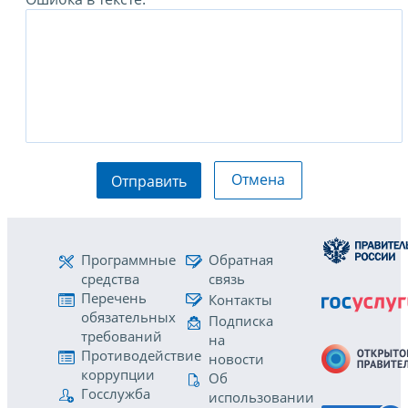
Отмена
Отправить
Программные
Обратная
средства
связь
Перечень
Контакты
обязательных
Подписка
требований
на
Противодействие
новости
коррупции
Об
Госслужба
использовании