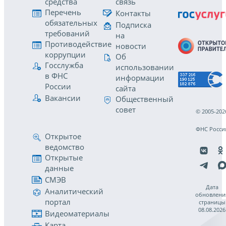
средства
связь
Перечень
Контакты
обязательных
Подписка
требований
на
Противодействие
новости
коррупции
Об
Госслужба
использовании
в ФНС
информации
России
сайта
Вакансии
Общественный
совет
© 2005-202
ФНС Росси
Открытое
ведомство
Открытые
данные
СМЭВ
Дата
Аналитический
обновлени
портал
страницы
08.08.2026
Видеоматериалы
Карта