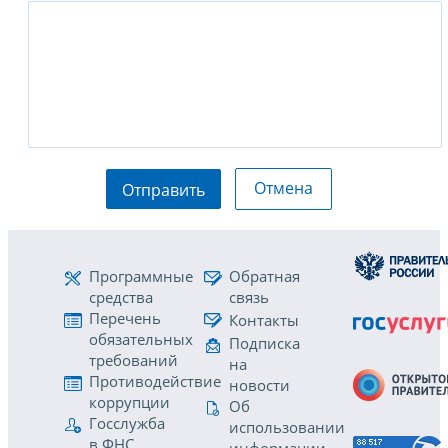
Отмена
Отправить
Программные
Обратная
средства
связь
Перечень
Контакты
обязательных
Подписка
требований
на
Противодействие
новости
коррупции
Об
Госслужба
использовании
в ФНС