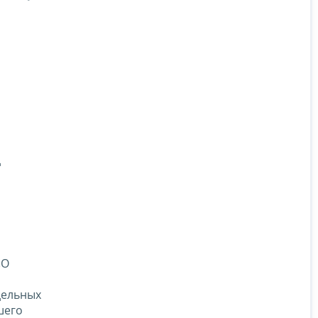
д
«О
дельных
шего