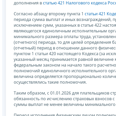
дополнения в
статью 421 Налогового кодекса Ро
Согласно абзацу второму пункта 1
статьи 421 Код
периода сумма выплат и иных вознаграждений, пр
исключением сумм, указанных в статье 422 насто
являющегося единоличным исполнительным орга
минимального размера оплаты труда, установлен
(отчетного) периода, то для целей определения 
(отчетный) период в отношении данного физичес
пунктом 1 статьи 420 настоящего Кодекса (за иск
указанный месяц принимается равной величине 
федеральным законом на начало такого расчетно
полномочий единоличного исполнительного орг
величина определяется пропорционально количес
осуществлялись такие полномочия.
Таким образом, с 01.01.2026 для плательщиков с
обязанность по исчислению страховых взносов с 
суммы выплат не менее величины минимального р
Период исполнения физическим лицом полномоч