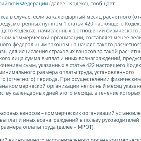
ссийской Федерации
(далее - Кодекс), сообщает.
екса
в случае, если за календарный месяц расчетного (от
едусмотренных пунктом 1 статьи 420 настоящего Кодекс
ящего Кодекса), начисленных в отношении физического 
ном коммерческой организации, составляет менее вел
ного федеральным законом на начало такого расчетног
базы для исчисления страховых взносов за такой расчетн
кого лица сумма выплат и иных вознаграждений, преду
лючением сумм, указанных в статье 422 настоящего Кодекс
минимального размера оплаты труда, установленного
го (отчетного) периода. При осуществлении физически
ана коммерческой организации неполный месяц указан
тву календарных дней этого месяца, в течение которых
траховых взносов – коммерческих организаций установл
выплат и иных вознаграждений в пользу руководителей 
азмера оплаты труда (далее – МРОТ).
ий единоличного исполнительного органа коммерческ