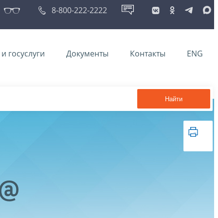
8-800-222-2222
и госуслуги
Документы
Контакты
ENG
Найти
8@