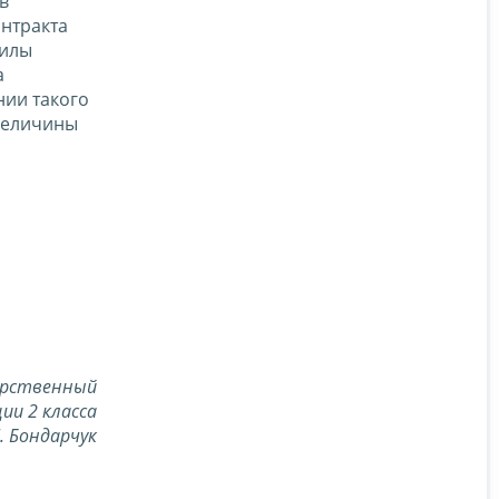
в
нтракта
силы
а
нии такого
 величины
о
арственный
ии 2 класса
Л. Бондарчук