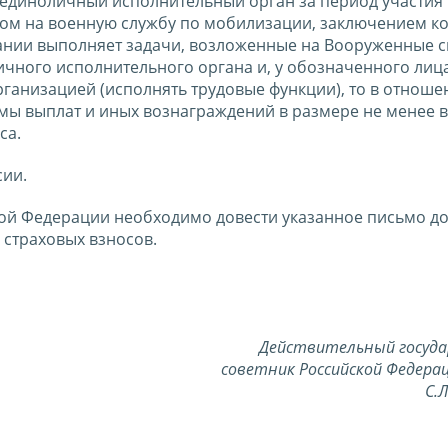
– единоличный исполнительный орган за период участия 
ом на военную службу по мобилизации, заключением ко
нии выполняет задачи, возложенные на Вооруженные 
чного исполнительного органа и, у обозначенного лиц
рганизацией (исполнять трудовые функции), то в отноше
ммы выплат и иных вознаграждений в размере не менее
са.
сии.
ой Федерации необходимо довести указанное письмо д
страховых взносов.
Действительный госуд
советник Российской Федерац
С.