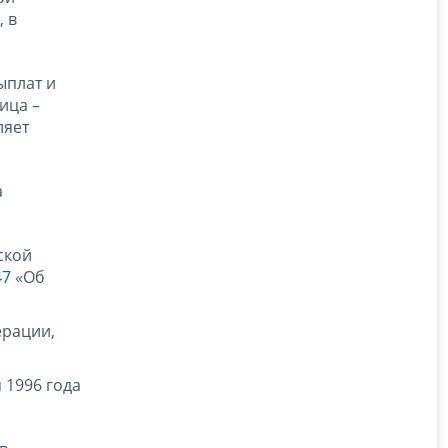
 в
ыплат и
ица –
ляет
а
ской
47
«Об
ерации,
 1996 года