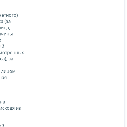
четного)
а (за
лица,
ичины
о
ый
смотренных
а), за
м лицом
ная
ена
исходя из
ой