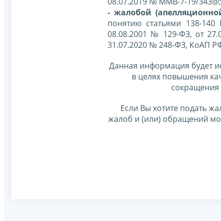
08.07.2019 № ММВ-7-19/343@;
- жалобой (апелляционно
понятию статьями 138-140
08.08.2001 № 129-ФЗ, от 27.
31.07.2020 № 248-ФЗ, КоАП Р
Данная информация будет и
в целях повышения ка
сокращения 
Если Вы хотите подать жа
жалоб и (или) обращений м