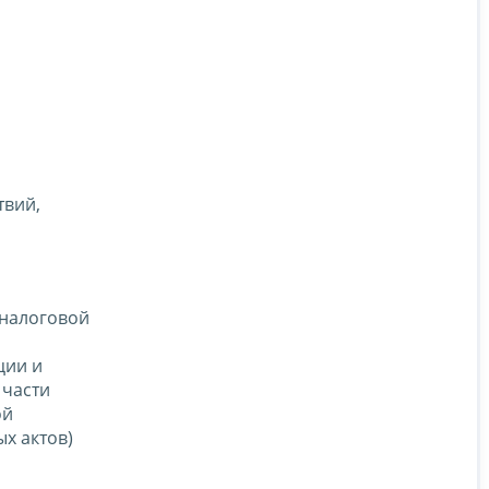
твий,
 налоговой
ции и
 части
ой
х актов)