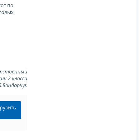
от по
говых
арственный
ии 2 класса
Л.Бондарчук
рузить