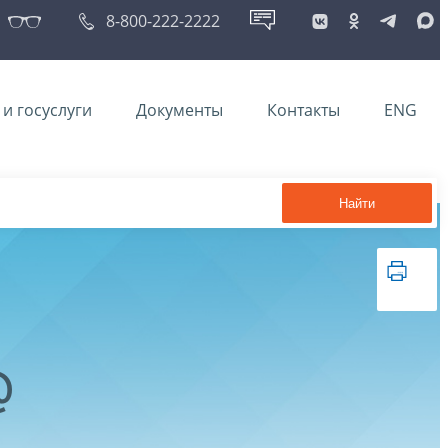
8-800-222-2222
и госуслуги
Документы
Контакты
ENG
Найти
@