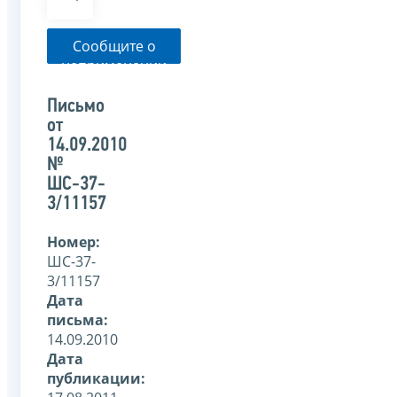
Сообщите о
неприменении
налоговым
органом
Письмо
указанного
от
письма
14.09.2010
№
ШС-37-
3/11157
Номер:
ШС-37-
3/11157
Дата
письма:
14.09.2010
Дата
публикации: