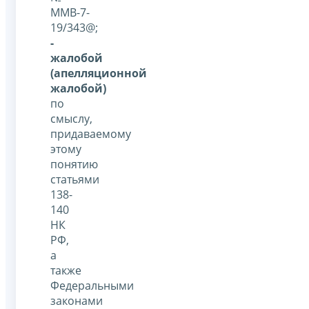
ММВ-7-
19/343@;
-
жалобой
(апелляционной
жалобой)
по
смыслу,
придаваемому
этому
понятию
статьями
138-
140
НК
РФ,
а
также
Федеральными
законами