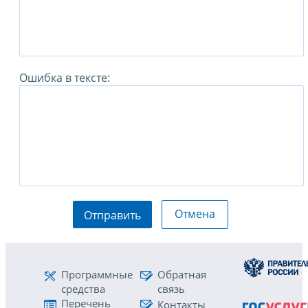
Ошибка в тексте:
Отмена
Отправить
Программные
Обратная
средства
связь
Перечень
Контакты