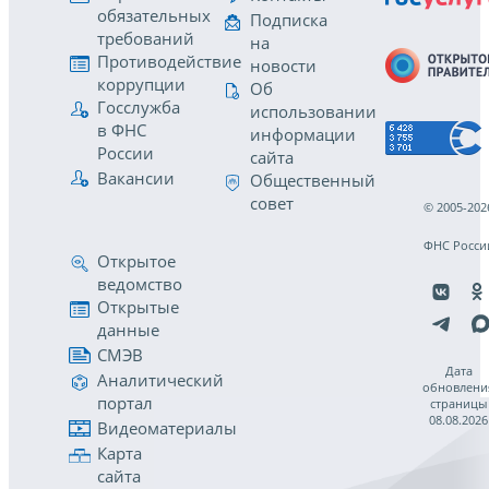
обязательных
Подписка
требований
на
Противодействие
новости
коррупции
Об
Госслужба
использовании
в ФНС
информации
России
сайта
Вакансии
Общественный
совет
© 2005-202
ФНС Росси
Открытое
ведомство
Открытые
данные
СМЭВ
Дата
Аналитический
обновлени
портал
страницы
08.08.2026
Видеоматериалы
Карта
сайта