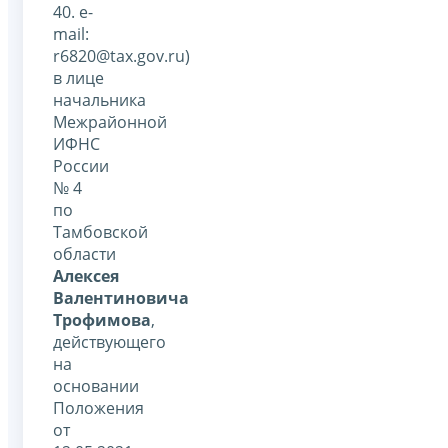
40. е-
mail:
r6820@tax.gov.ru)
в лице
начальника
Межрайонной
ИФНС
России
№ 4
по
Тамбовской
области
Алексея
Валентиновича
Трофимова
,
действующего
на
основании
Положения
от