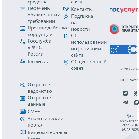
средства
связь
Перечень
Контакты
обязательных
Подписка
требований
на
Противодействие
новости
коррупции
Об
Госслужба
использовании
в ФНС
информации
России
сайта
Вакансии
Общественный
совет
© 2005-202
ФНС Росси
Открытое
ведомство
Открытые
данные
СМЭВ
Дата
Аналитический
обновлени
портал
страницы
08.08.2026
Видеоматериалы