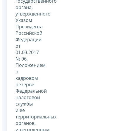
государственного
органа,
утвержденного
Указом
Президента
Российской
Федерации
от
01.03.2017
№ 96,
Положением
о
кадровом
резерве
Федеральной
налоговой
службы
и ее
территориальных
органов,
утвержденным