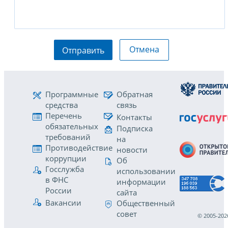
Отмена
Отправить
Программные
Обратная
средства
связь
Перечень
Контакты
обязательных
Подписка
требований
на
Противодействие
новости
коррупции
Об
Госслужба
использовании
в ФНС
информации
России
сайта
Вакансии
Общественный
совет
© 2005-202