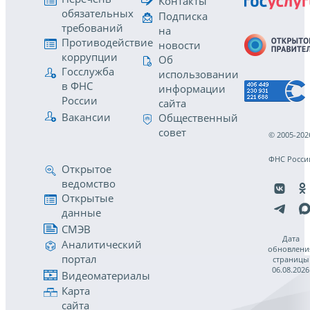
Контакты
обязательных
Подписка
требований
на
Противодействие
новости
коррупции
Об
Госслужба
использовании
в ФНС
информации
России
сайта
Вакансии
Общественный
совет
© 2005-202
ФНС Росси
Открытое
ведомство
Открытые
данные
СМЭВ
Дата
Аналитический
обновлени
портал
страницы
06.08.2026
Видеоматериалы
Карта
сайта