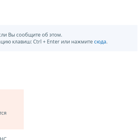
сли Вы сообщите об этом.
цию клавиш: Ctrl + Enter или нажмите
сюда
.
тся
ФНС