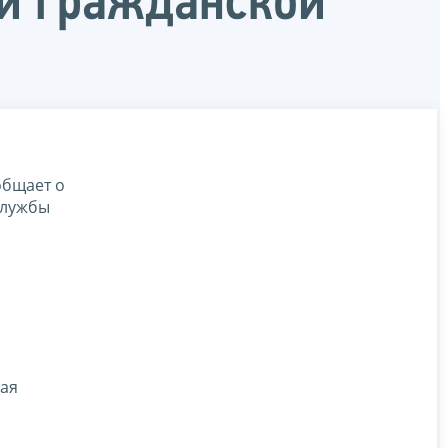
ой гражданской
общает о
службы
шая