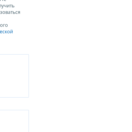
лучить
зоваться
ого
ческой