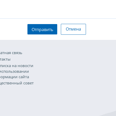
Отмена
Отправить
атная связь
такты
писка на новости
использовании
ормации сайта
ественный совет