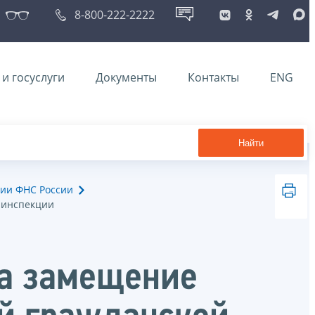
8-800-222-2222
и госуслуги
Документы
Контакты
ENG
Найти
ии ФНС России
в инспекции
на замещение