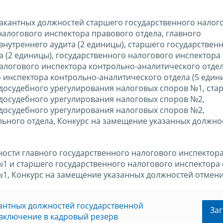
вакантных должностей старшего государственного налог
налогового инспектора правового отдела, главного
внутреннего аудита (2 единицы), старшего государствен
а (2 единицы), государственного налогового инспектора
налогового инспектора контрольно-аналитического отдел
 инспектора контрольно-аналитического отдела (5 едини
 досудебного урегулирования налоговых споров №1, ста
 досудебного урегулирования налоговых споров №2,
 досудебного урегулирования налоговых споров №2,
льного отдела, Конкурс на замещение указанных должно
жности главного государственного налогового инспектора
1 и старшего государственного налогового инспектора 
1, Конкурс на замещение указанных должностей отмени
кантных должностей государственной
Заг
включение в кадровый резерв