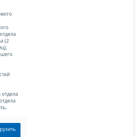
ового
ного
 отдела
а (2
ц),
ршего
стей
 отдела
отдела
ть.
рузить