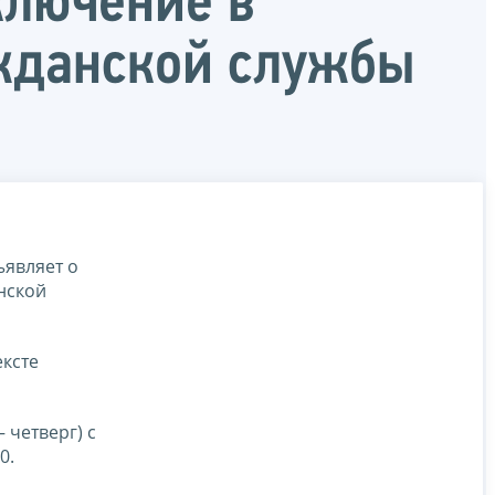
ключение в
ажданской службы
являет о
нской
ксте
 четверг) с
0.