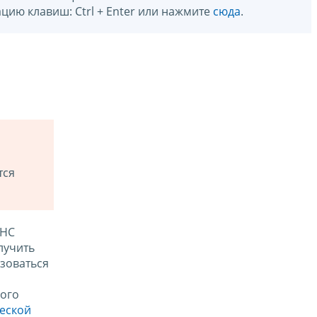
цию клавиш: Ctrl + Enter или нажмите
сюда
.
тся
ФНС
лучить
зоваться
ого
ческой