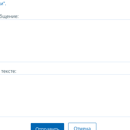
и".
бщение:
тексте:
Отмена
Отправить