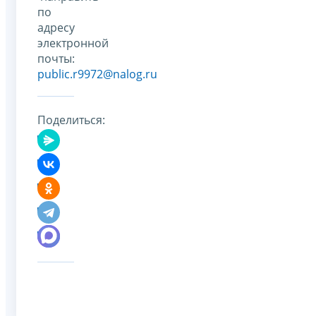
по
адресу
электронной
почты:
public.r9972@nalog.ru
Поделиться: