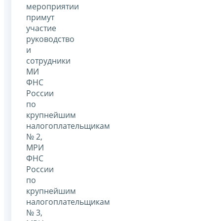
мероприятии
примут
участие
руководство
и
сотрудники
МИ
ФНС
России
по
крупнейшим
налогоплательщикам
№ 2,
МРИ
ФНС
России
по
крупнейшим
налогоплательщикам
№ 3,