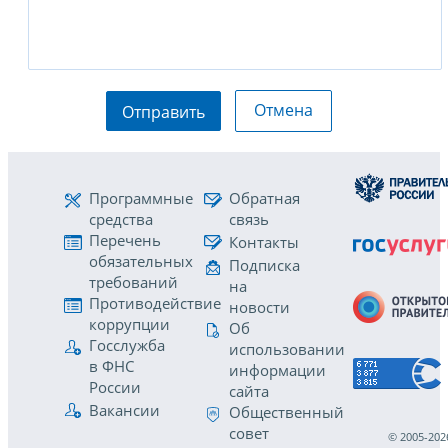
Отмена
Отправить
Программные
Обратная
средства
связь
Перечень
Контакты
обязательных
Подписка
требований
на
Противодействие
новости
коррупции
Об
Госслужба
использовании
в ФНС
информации
России
сайта
Вакансии
Общественный
совет
© 2005-202