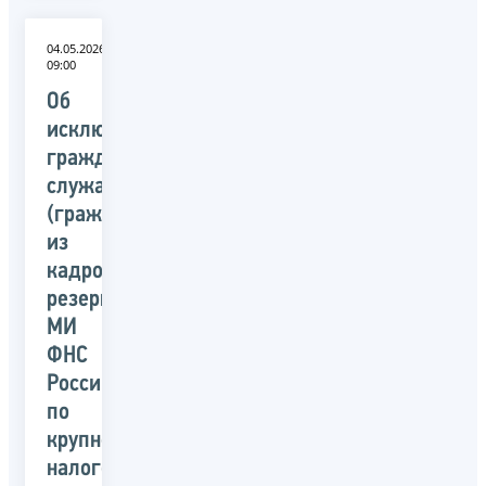
04.05.2026
09:00
Об
исключении
гражданских
служащих
(граждан)
из
кадрового
резерва
МИ
ФНС
России
по
крупнейшим
налогоплательщикам