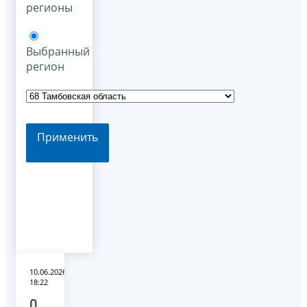
регионы
Выбранный
регион
Применить
10.06.2026
18:22
О