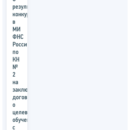
результатах
конкурса
в
МИ
ФНС
России
по
КН
№
2
на
заключение
договора
о
целевом
обучении
с