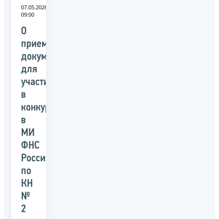
07.05.2026
09:00
О
приеме
документов
для
участия
в
конкурсе
в
МИ
ФНС
России
по
КН
№
2