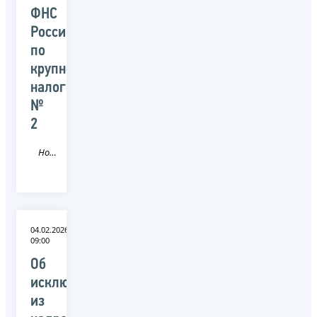
ФНС
России
по
крупнейшим
налогоплательщикам
№
2
Новость
04.02.2026
09:00
Об
исключении
из