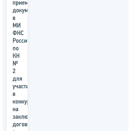
приеме
документов
в
МИ
ФНС
России
по
КН
№
2
для
участия
в
конкурсе
на
заключение
договора