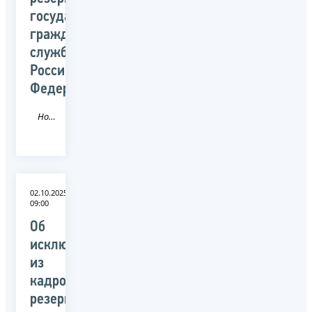
государственной
гражданской
службы
Российской
Федерации
Новость
02.10.2025
09:00
Об
исключении
из
кадрового
резерва