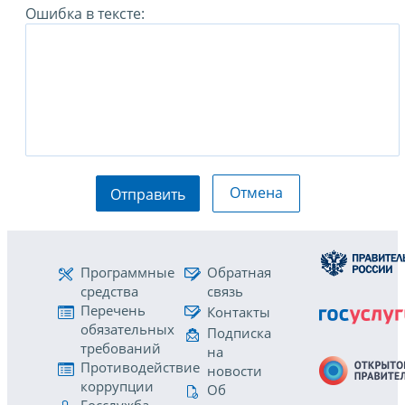
Ошибка в тексте:
Отмена
Отправить
Программные
Обратная
средства
связь
Перечень
Контакты
обязательных
Подписка
требований
на
Противодействие
новости
коррупции
Об