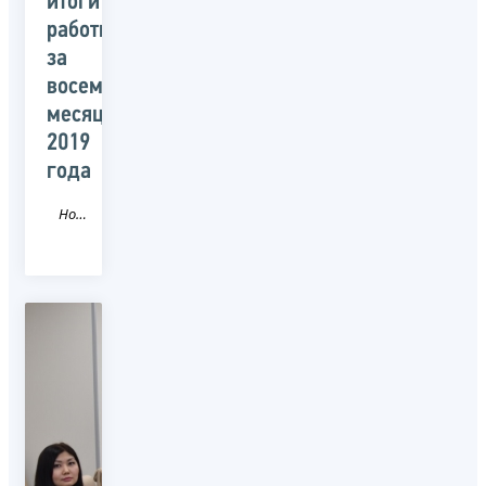
итоги
работы
за
восемь
месяцев
2019
года
Новость