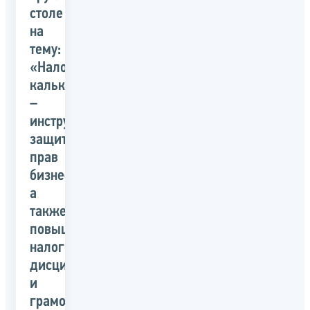
столе
на
тему:
«Налоговый
калькулятор
–
инструмент
защиты
прав
бизнеса,
а
также
повышения
налоговой
дисциплины
и
грамотности