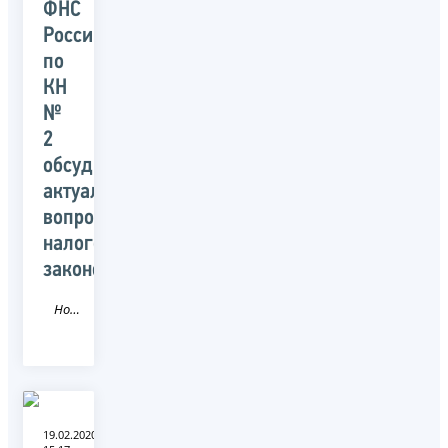
ФНС
России
по
КН
№
2
обсудили
актуальные
вопросы
налогового
законодательства
Новость
19.02.2020