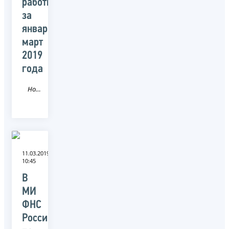
работы
за
январь-
март
2019
года
Новость
11.03.2019
10:45
В
МИ
ФНС
России