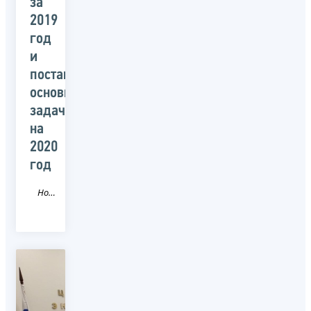
за
2019
год
и
поставили
основные
задачи
на
2020
год
Новость