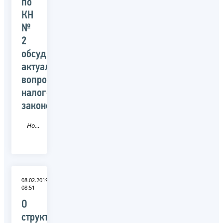
по
КН
№
2
обсудили
актуальные
вопросы
налогового
законодательства
Новость
08.02.2019
08:51
О
структуре