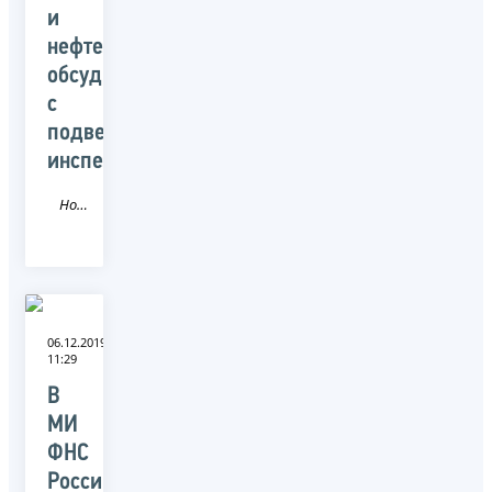
и
нефтепродуктов
обсудили
с
подведомственными
инспекциями
Новость
06.12.2019
11:29
В
МИ
ФНС
России