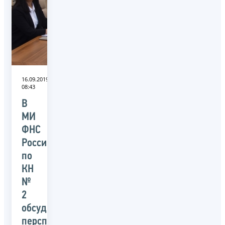
16.09.2019
08:43
В
МИ
ФНС
России
по
КН
№
2
обсудили
перспективы