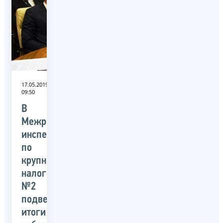
17.05.2019
09:50
В
Межрегиональной
инспекции
по
крупнейшим
налогоплательщикам
№2
подвели
итоги