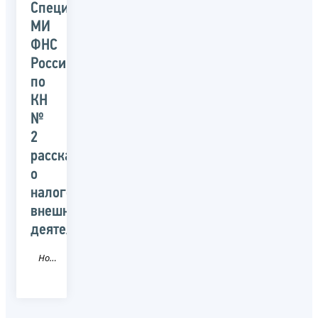
Специалисты
МИ
ФНС
России
по
КН
№
2
рассказали
о
налогообложении
внешнеэкономической
деятельности
Новость