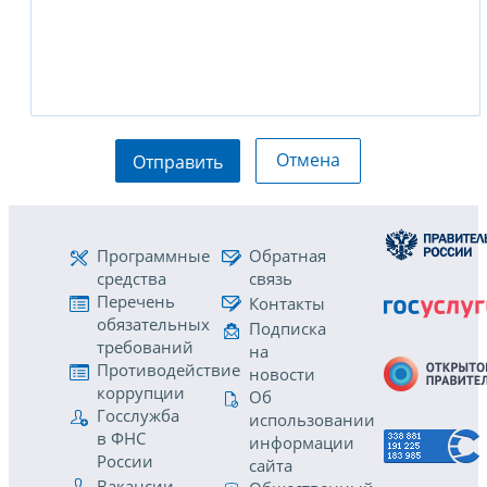
Отмена
Отправить
Программные
Обратная
средства
связь
Перечень
Контакты
обязательных
Подписка
требований
на
Противодействие
новости
коррупции
Об
Госслужба
использовании
в ФНС
информации
России
сайта
Вакансии