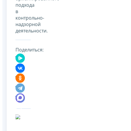
подхода
в
контрольно-
надзорной
деятельности.
Поделиться: