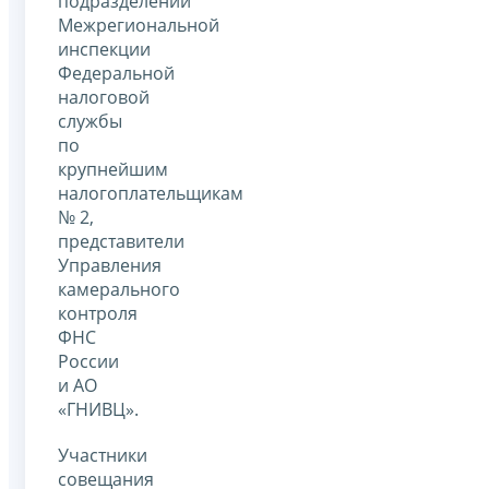
подразделений
Межрегиональной
инспекции
Федеральной
налоговой
службы
по
крупнейшим
налогоплательщикам
№ 2,
представители
Управления
камерального
контроля
ФНС
России
и АО
«ГНИВЦ».
Участники
совещания