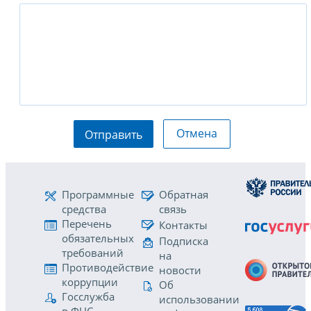
Отмена
Отправить
Программные
Обратная
средства
связь
Перечень
Контакты
обязательных
Подписка
требований
на
Противодействие
новости
коррупции
Об
Госслужба
использовании