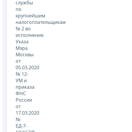
службы
по
крупнейшим
налогоплательщикам
№ 2 во
исполнение
Указа
Мэра
Москвы
от
05.03.2020
№ 12-
УМ и
приказа
ФНС
России
от
17.03.2020
№
ЕД-7-