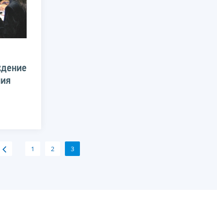
ждение
ния
1
2
3