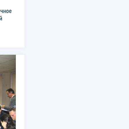
ичное
й