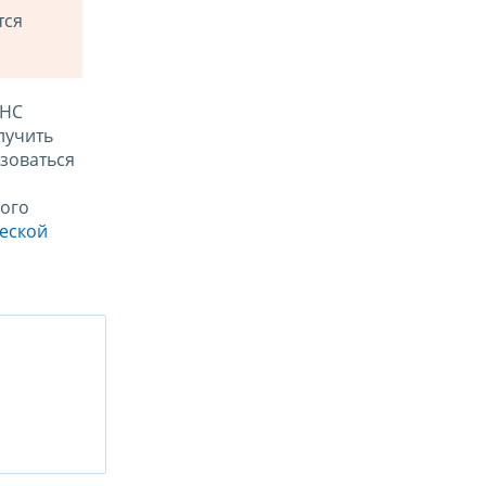
тся
ФНС
лучить
зоваться
ого
ческой