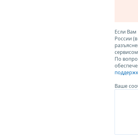
Если Вам
России (
разъясне
сервисо
По вопро
обеспече
поддержк
Ваше соо