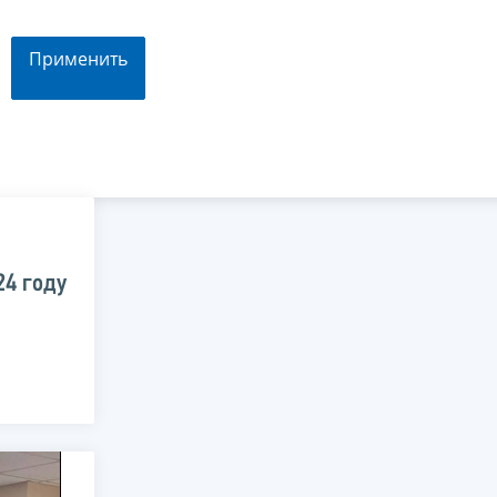
Применить
24 году