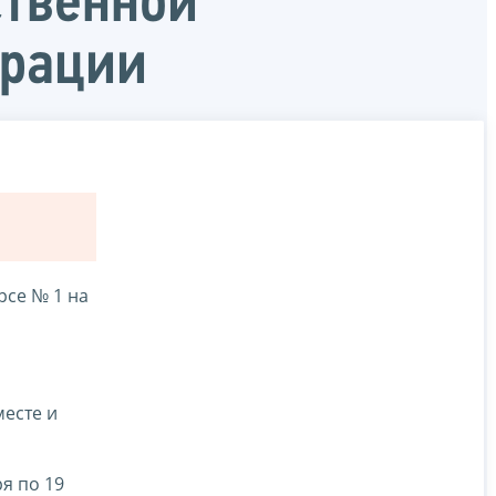
ственной
ерации
рсе № 1 на
месте и
ря по 19