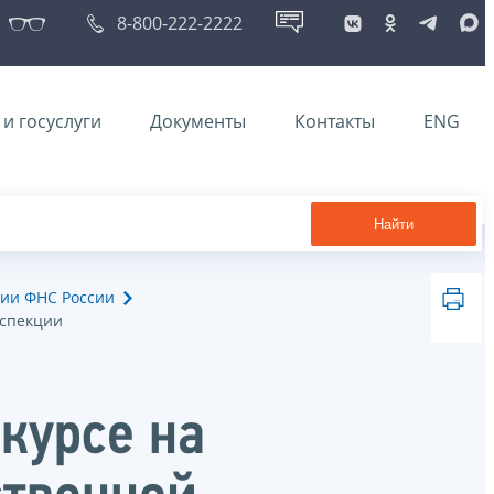
8-800-222-2222
и госуслуги
Документы
Контакты
ENG
Найти
ии ФНС России
нспекции
курсе на