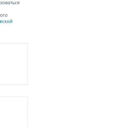
зоваться
ого
ческой