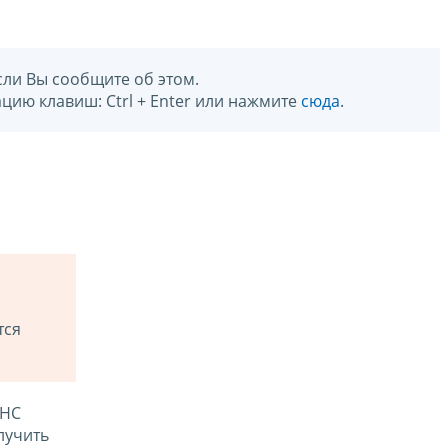
сли Вы сообщите об этом.
цию клавиш: Ctrl + Enter или нажмите
сюда
.
тся
ФНС
лучить