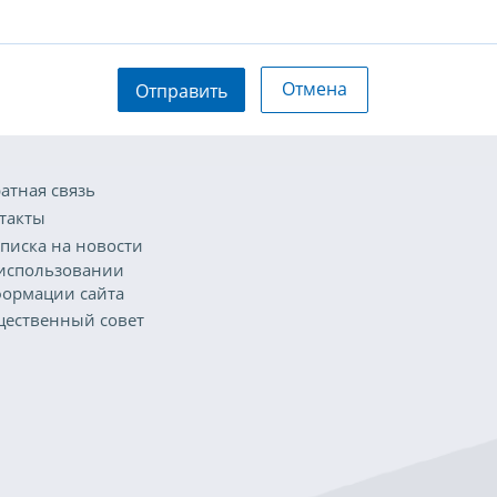
Отмена
Отправить
атная связь
такты
писка на новости
использовании
ормации сайта
ественный совет