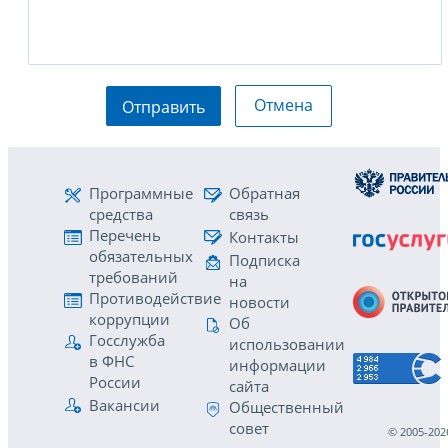
Отмена
Отправить
Программные
Обратная
средства
связь
Перечень
Контакты
обязательных
Подписка
требований
на
Противодействие
новости
коррупции
Об
Госслужба
использовании
в ФНС
информации
России
сайта
Вакансии
Общественный
совет
© 2005-202