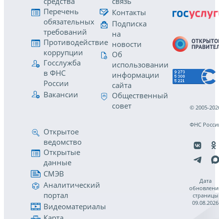
средства
связь
Перечень
Контакты
обязательных
Подписка
требований
на
Противодействие
новости
коррупции
Об
Госслужба
использовании
в ФНС
информации
России
сайта
Вакансии
Общественный
совет
© 2005-202
ФНС Росси
Открытое
ведомство
Открытые
данные
СМЭВ
Дата
Аналитический
обновлени
портал
страницы
09.08.2026
Видеоматериалы
Карта