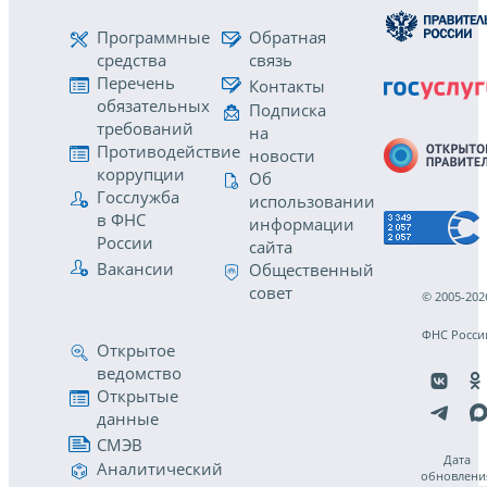
Программные
Обратная
средства
связь
Перечень
Контакты
обязательных
Подписка
требований
на
Противодействие
новости
коррупции
Об
Госслужба
использовании
в ФНС
информации
России
сайта
Вакансии
Общественный
совет
© 2005-202
ФНС Росси
Открытое
ведомство
Открытые
данные
СМЭВ
Дата
Аналитический
обновлени