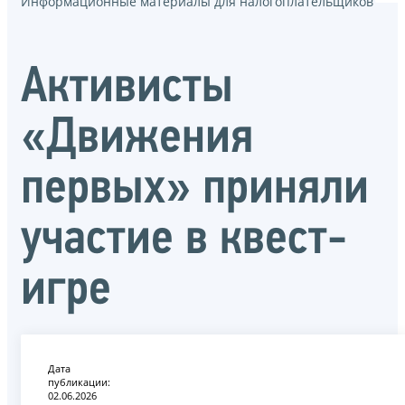
Информационные материалы для налогоплательщиков
Активисты
«Движения
первых» приняли
участие в квест-
игре
Дата
публикации:
02.06.2026