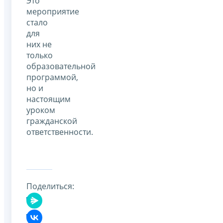
Это
мероприятие
стало
для
них не
только
образовательной
программой,
но и
настоящим
уроком
гражданской
ответственности.
Поделиться: