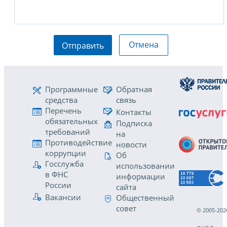
Отмена
Отправить
Программные
Обратная
средства
связь
Перечень
Контакты
обязательных
Подписка
требований
на
Противодействие
новости
коррупции
Об
Госслужба
использовании
в ФНС
информации
России
сайта
Вакансии
Общественный
совет
© 2005-202