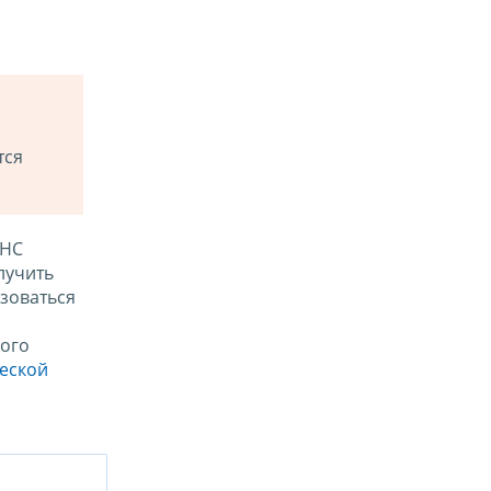
тся
ФНС
лучить
зоваться
ого
ческой