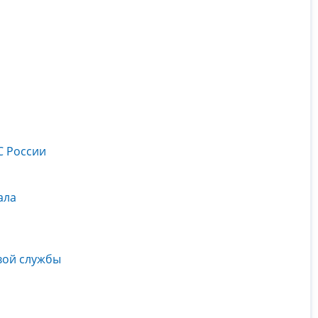
С России
ала
вой службы