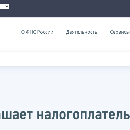
О ФНС России
Деятельность
Сервисы 
ашает налогоплател