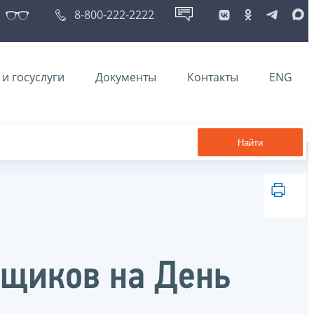
8-800-222-2222
и госуслуги
Документы
Контакты
ENG
Найти
ьщиков на День