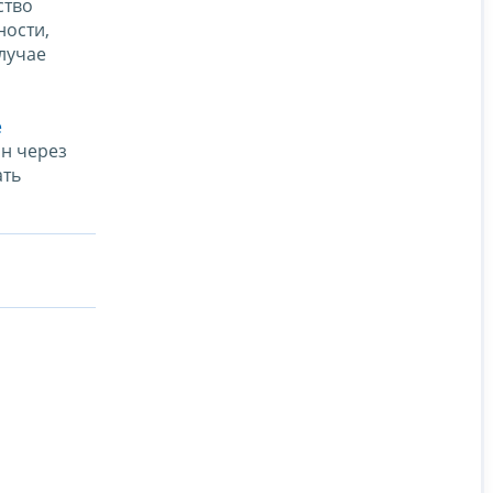
ство
ности,
лучае
е
н через
ать