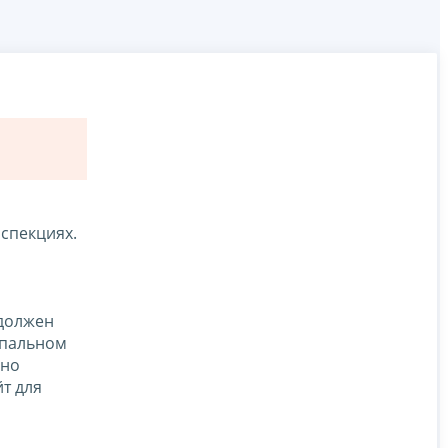
нспекциях.
 должен
ипальном
бно
йт для