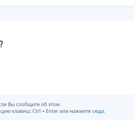
?
сли Вы сообщите об этом.
цию клавиш: Ctrl + Enter или нажмите
сюда
.