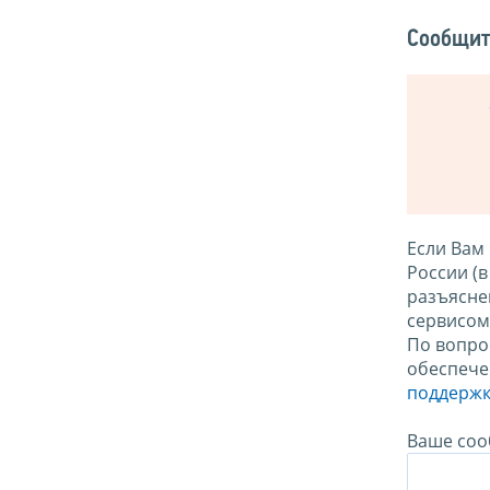
Сообщит
Если Вам
России (
разъясне
сервисо
По вопро
обеспече
поддержк
Ваше соо