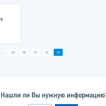
го
...
29
30
31
32
33
Нашли ли Вы нужную информацию