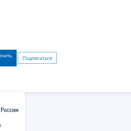
енить
Подписаться
 России
о