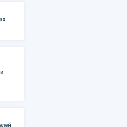
по
 и
телей