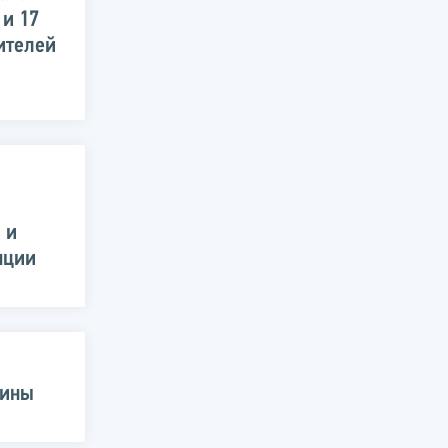
 и 17
ителей
 и
нции
аины