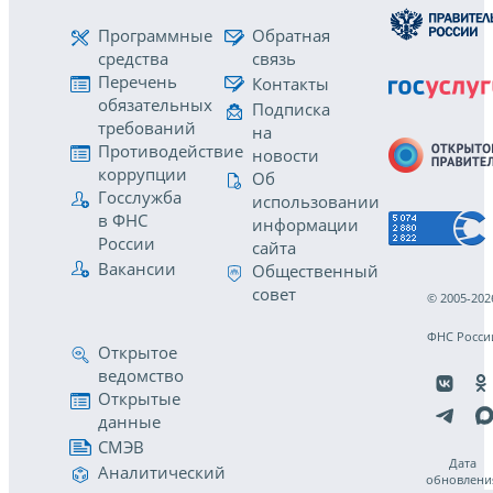
Программные
Обратная
средства
связь
Перечень
Контакты
обязательных
Подписка
требований
на
Противодействие
новости
коррупции
Об
Госслужба
использовании
в ФНС
информации
России
сайта
Вакансии
Общественный
совет
© 2005-202
ФНС Росси
Открытое
ведомство
Открытые
данные
СМЭВ
Дата
Аналитический
обновлени