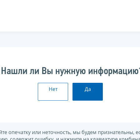
Нашли ли Вы нужную информацию
Нет
Да
йте опечатку или неточность, мы будем признательны, е
нию, содержит ошибку, и нажмите на клавиатуре комбина