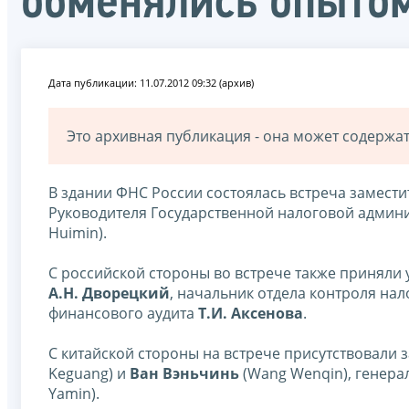
обменялись опытом
Дата публикации: 11.07.2012 09:32 (архив)
Это архивная публикация - она может содерж
В здании ФНС России состоялась встреча замест
Руководителя Государственной налоговой админ
Huimin).
С российской стороны во встрече также приняли
А.Н. Дворецкий
, начальник отдела контроля на
финансового аудита
Т.И. Аксенова
.
С китайской стороны на встрече присутствовали
Keguang) и
Ван Вэньчинь
(Wang Wenqin), генера
Yamin).