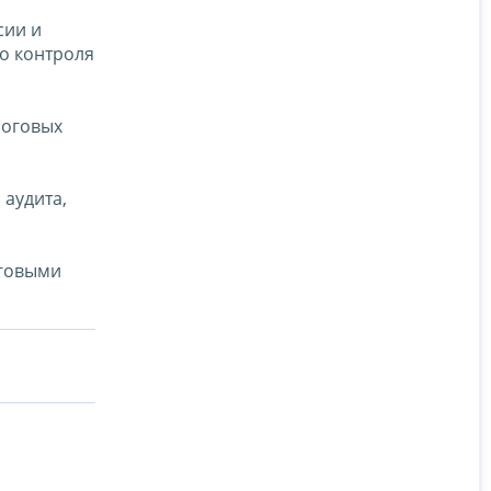
сии и
о контроля
логовых
аудита,
оговыми