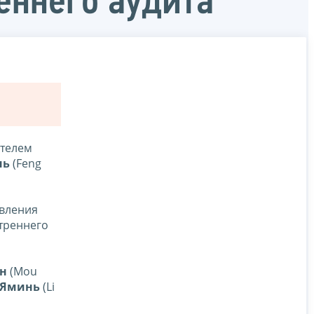
еннего аудита
ителем
нь
(Feng
авления
утреннего
ан
(Mou
 Яминь
(Li