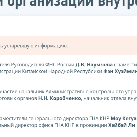
 организации внутр
ать устаревшую информацию.
ителя Руководителя ФНС России
Д.В. Наумчева
с замест
истрации Китайской Народной Республики
Фэн Хуэйми
 участие начальник Административно-контрольного упр
логовых органов
Н.Н. Коробченко
, начальник отдела вн
 заместители генерального директора ГНА КНР
Моу Кегу
льный директор офиса ГНА КНР в провинции
Хэйбэй Ли