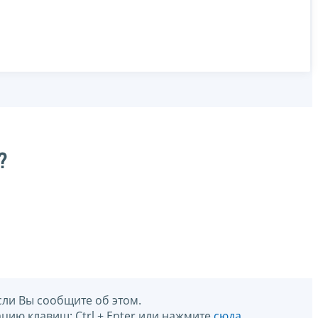
?
сли Вы сообщите об этом.
цию клавиш: Ctrl + Enter или нажмите
сюда
.