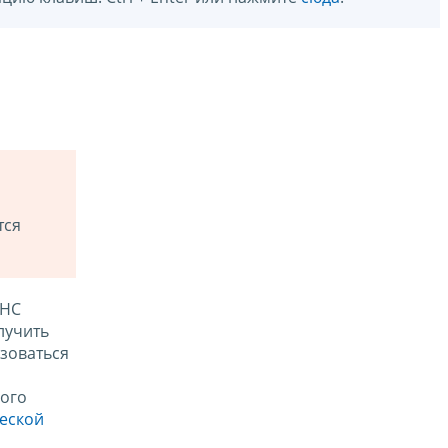
тся
ФНС
лучить
зоваться
ого
ческой