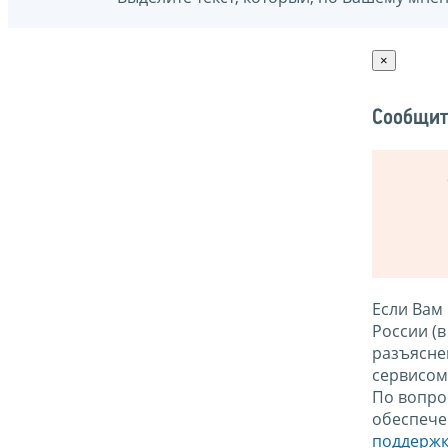
×
Сообщит
Если Вам
России (
разъясне
сервисо
По вопро
обеспече
поддержк