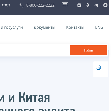
8-800-222-2222
и госуслуги
Документы
Контакты
ENG
Найти
и и Китая