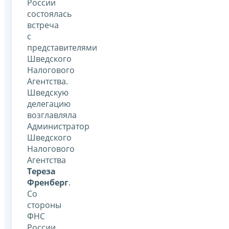
России
состоялась
встреча
с
представителями
Шведского
Налогового
Агентства.
Шведскую
делегацию
возглавляла
Администратор
Шведского
Налогового
Агентства
Тереза
Френберг
.
Со
стороны
ФНС
России