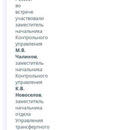
во
встрече
участвовали
заместитель
начальника
Контрольного
управления
М.В.
Чаликов
,
заместитель
начальника
Контрольного
управления
К.В.
Новоселов
,
заместитель
начальника
отдела
Управления
трансфертного