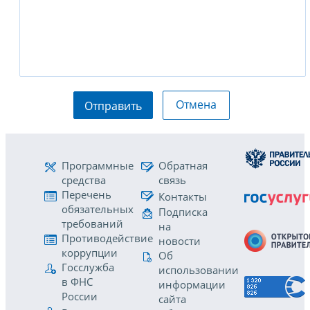
Отмена
Отправить
Программные
Обратная
средства
связь
Перечень
Контакты
обязательных
Подписка
требований
на
Противодействие
новости
коррупции
Об
Госслужба
использовании
в ФНС
информации
России
сайта