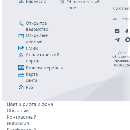
Вакансии
Общественный
совет
© 2005-202
ФНС Росси
Открытое
ведомство
Открытые
данные
СМЭВ
Дата
Аналитический
обновлени
портал
страницы
08.08.2026
Видеоматериалы
Карта
сайта
RSS
Цвет шрифта и фона
Обычный
Контрастный
Инверсия
Комфортный