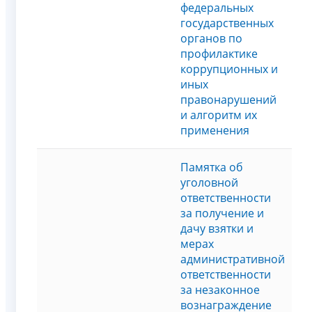
федеральных
государственных
органов по
профилактике
коррупционных и
иных
правонарушений
и алгоритм их
применения
Памятка об
уголовной
ответственности
за получение и
дачу взятки и
мерах
административной
ответственности
за незаконное
вознаграждение