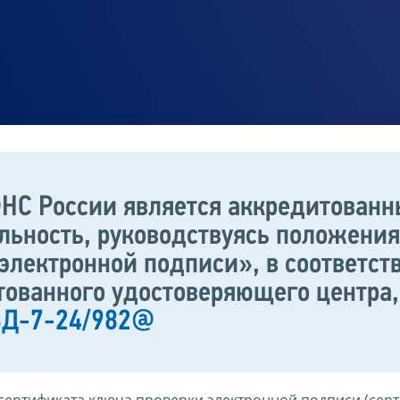
НС России является аккредитован
ельность, руководствуясь положени
электронной подписи», в соответс
тованного удостоверяющего центр
 ВД-7-24/982@
сертификата ключа проверки электронной подписи (сер