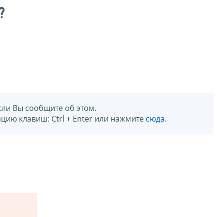
?
сли Вы сообщите об этом.
цию клавиш: Ctrl + Enter или нажмите
сюда
.