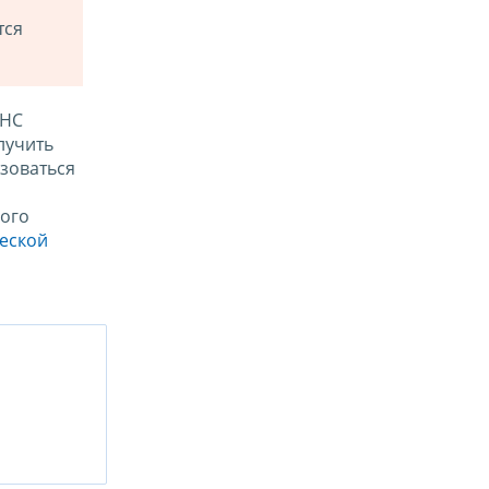
тся
ФНС
лучить
зоваться
ого
ческой