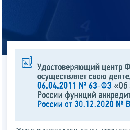
Удостоверяющий центр Ф
осуществляет свою деят
06.04.2011 № 63-ФЗ
«Об 
России функций аккреди
России от 30.12.2020 №
Обратиться за получением квалифицированного 