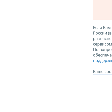
Если Вам
России (
разъясне
сервисо
По вопро
обеспече
поддержк
Ваше соо