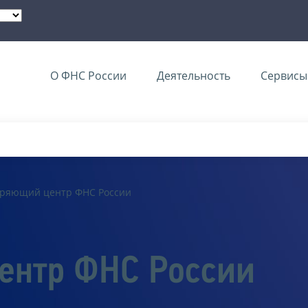
О ФНС России
Деятельность
Сервисы 
еряющий центр ФНС России
ентр ФНС России