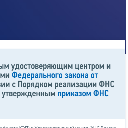
ным удостоверяющим центром и
ями
Федерального закона от
твии с Порядком реализации ФНС
а, утвержденным
приказом ФНС
тификата КЭП) в Удостоверяющий центр ФНС России