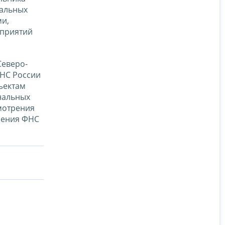
иальных
ми,
оприятий
Северо-
ФНС России
ъектам
нальных
мотрения
ления ФНС