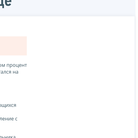
де
том процент
ался на
ющихся
ление с
льника