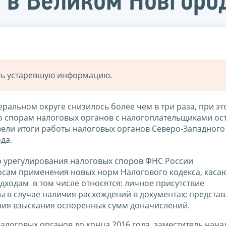
 в Великом Новгоро
ать устаревшую информацию.
ральном округе снизилось более чем в три раза, при э
 спорам налоговых органов c налогоплательщиками ост
ели итоги работы налоговых органов Северо-Западного
да.
о урегулирования налоговых споров ФНС России
осам применения новых норм Налогового кодекса, каса
дходам в том числе относятся: личное присутствие
 в случае наличия расхождений в документах; представ
ния взыскания оспоренных сумм доначислений.
алоговых органов до конца 2016 года, заместитель нача