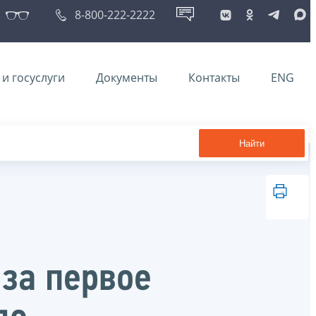
8-800-222-2222
и госуслуги
Документы
Контакты
ENG
Найти
за первое