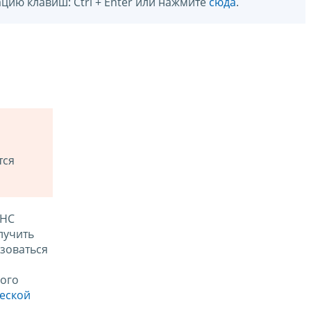
цию клавиш: Ctrl + Enter или нажмите
сюда
.
тся
ФНС
лучить
зоваться
ого
ческой