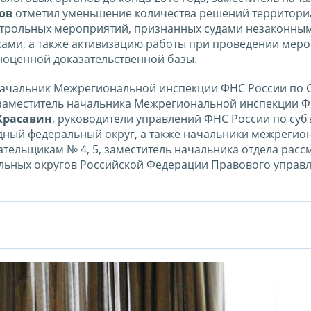
ов
отметил уменьшение количества решений территор
онтрольных мероприятий, признанных судами незаконны
ками, а также активизацию работы при проведении мер
ноценной доказательственной базы.
начальник Межрегиональной инспекции ФНС России по 
 заместитель начальника Межрегиональной инспекции 
 Красавин
, руководители управлений ФНС России по суб
дный федеральный округ, а также начальники межрегио
ельщикам № 4, 5, заместитель начальника отдела расс
льных округов Российской Федерации Правового управ