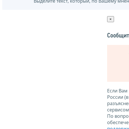
Выделите текст, который, по Вашему мне
×
Сообщит
Если Вам
России (
разъясне
сервисо
По вопро
обеспече
поддержк