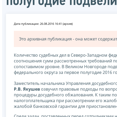
полугодие подвели
Дата публикации: 26.08.2016 16:41 (архив)
Это архивная публикация - она может содерж
Количество судебных дел в Северо-Западном феде
соотношения сумм рассмотренных требований по
сопоставимом уровне. В Великом Новгороде подв
федерального округа за первое полугодие 2016 го
Заместитель начальника Управления досудебног
Р.В.
Якушев
озвучил правовые подходы по вопр
процедуры досудебного обжалования. К таким по
налогоплательщика при рассмотрении его жалобы
жалобой банковской гарантии для приостановле
Среди задач, поставленных перед сотрудниками н