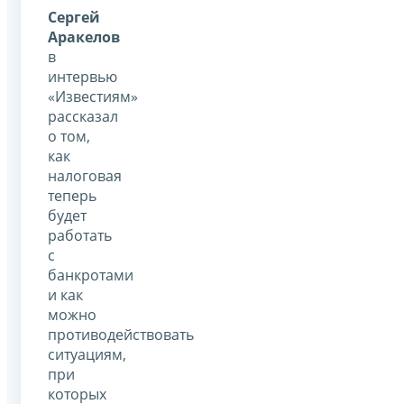
Сергей
Аракелов
в
интервью
«Известиям»
рассказал
о том,
как
налоговая
теперь
будет
работать
с
банкротами
и как
можно
противодействовать
ситуациям,
при
которых