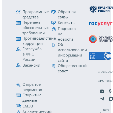
Программные
Обратная
средства
связь
Перечень
Контакты
обязательных
Подписка
требований
на
Противодействие
новости
коррупции
Об
Госслужба
использовании
в ФНС
информации
России
сайта
Вакансии
Общественный
совет
© 2005-202
ФНС Росси
Открытое
ведомство
Открытые
данные
СМЭВ
Дата
Аналитический