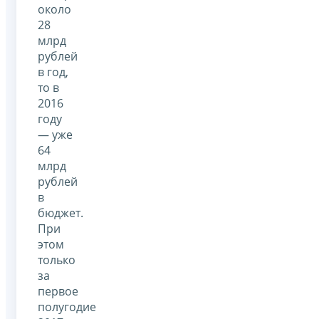
около
28
млрд
рублей
в год,
то в
2016
году
— уже
64
млрд
рублей
в
бюджет.
При
этом
только
за
первое
полугодие