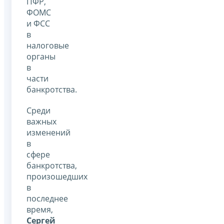
ПФР,
ФОМС
и ФСС
в
налоговые
органы
в
части
банкротства.
Среди
важных
изменений
в
сфере
банкротства,
произошедших
в
последнее
время,
Сергей