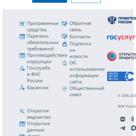
Программные
Обратная
средства
связь
Перечень
Контакты
обязательных
Подписка
требований
на
Противодействие
новости
коррупции
Об
Госслужба
использовании
в ФНС
информации
России
сайта
Вакансии
Общественный
совет
© 2005-202
ФНС Росси
Открытое
ведомство
Открытые
данные