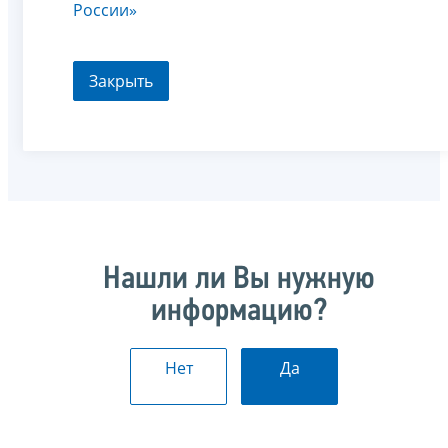
России»
Закрыть
Нашли ли Вы нужную
информацию?
Нет
Да