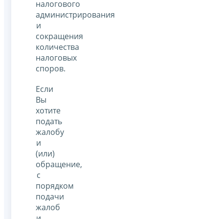
налогового
администрирования
и
сокращения
количества
налоговых
споров.
Если
Вы
хотите
подать
жалобу
и
(или)
обращение,
с
порядком
подачи
жалоб
и