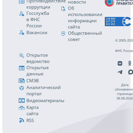
Противодействие
новости
коррупции
Об
Госслужба
использовании
в ФНС
информации
России
сайта
Вакансии
Общественный
совет
© 2005-202
ФНС Росси
Открытое
ведомство
Открытые
данные
СМЭВ
Дата
Аналитический
обновлени
портал
страницы
06.08.2026
Видеоматериалы
Карта
сайта
RSS