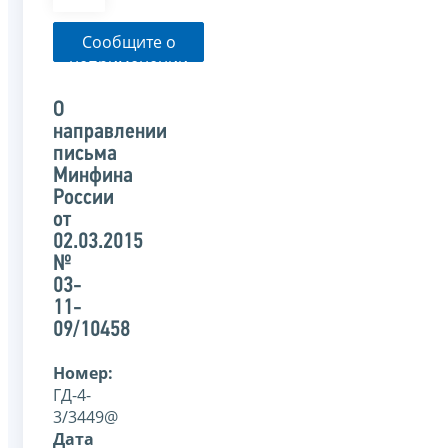
Сообщите о
неприменении
налоговым
органом
О
указанного
направлении
письма
письма
Минфина
России
от
02.03.2015
№
03-
11-
09/10458
Номер:
ГД-4-
3/3449@
Дата