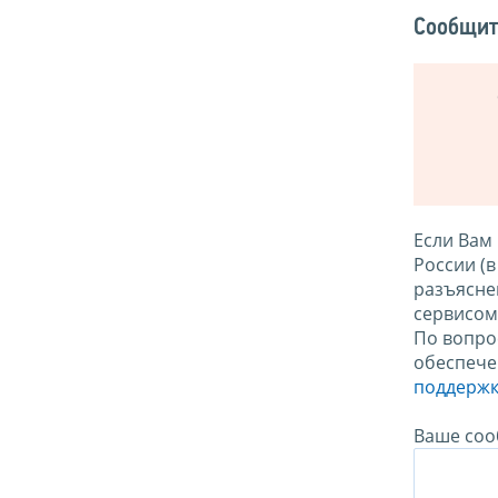
Сообщит
Если Вам
России (
разъясне
сервисо
По вопро
обеспече
поддержк
Ваше соо