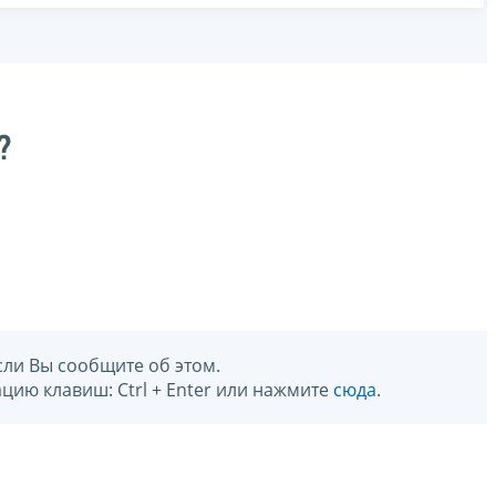
?
сли Вы сообщите об этом.
цию клавиш: Ctrl + Enter или нажмите
сюда
.