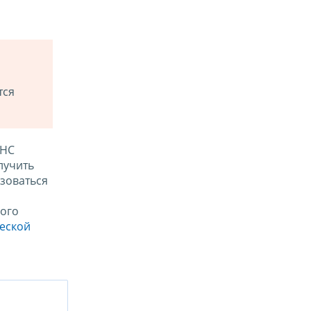
тся
ФНС
лучить
зоваться
ого
ческой