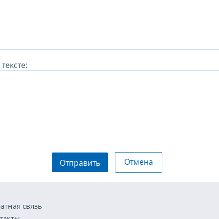
тексте:
Отмена
Отправить
атная связь
такты