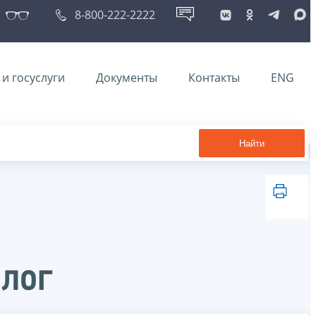
8-800-222-2222
и госуслуги
Документы
Контакты
ENG
Найти
лог