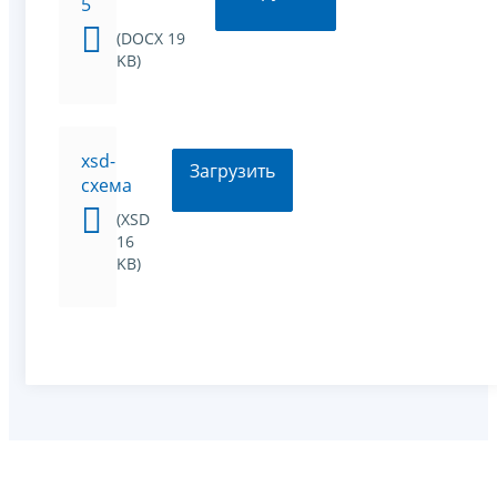
5
(DOCX 19
KB)
xsd-
Загрузить
схема
(XSD
16
KB)