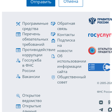
Отмена
Отправить
Программные
Обратная
средства
связь
Перечень
Контакты
обязательных
Подписка
требований
на
Противодействие
новости
коррупции
Об
Госслужба
использовании
в ФНС
информации
России
сайта
Вакансии
Общественный
совет
© 2005-202
ФНС Росси
Открытое
ведомство
Открытые
данные