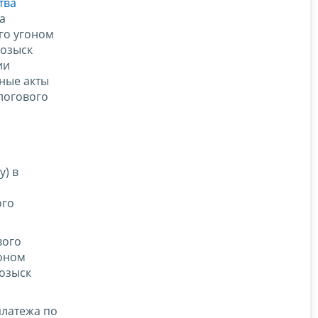
тва
а
его угоном
розыск
ии
ные акты
логового
у) в
ого
вого
гоном
розыск
платежа по