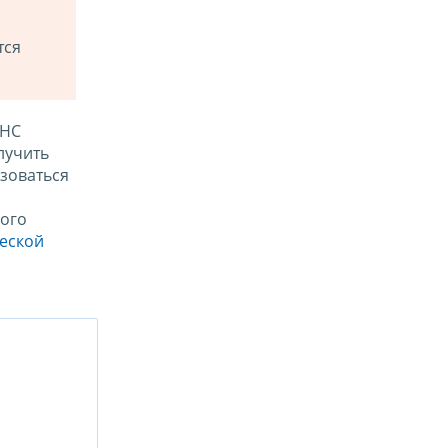
тся
ФНС
лучить
зоваться
ого
ческой