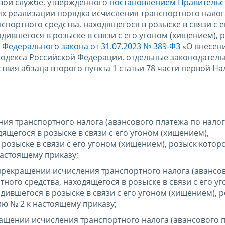
овой службе, утвержденного
постановлением Правительс
лях реализации порядка исчисления транспортного налог
спортного средства, находящегося в розыске в связи с 
одившегося в розыске в связи с его угоном (хищением), 
м
Федерального закона от 31.07.2023 № 389-ФЗ
«О внесен
кодекса Российской Федерации, отдельные законодатель
вия абзаца второго пункта 1 статьи 78 части первой На
ия транспортного налога (авансового платежа по налог
ящегося в розыске в связи с его угоном (хищением),
розыске в связи с его угоном (хищением), розыск котор
астоящему приказу;
прекращении исчисления транспортного налога (авансо
ного средства, находящегося в розыске в связи с его у
дившегося в розыске в связи с его угоном (хищением), 
ю № 2 к настоящему приказу;
ащении исчисления транспортного налога (авансового 