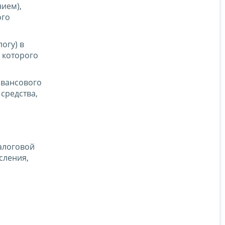
нием),
ого
огу) в
 которого
авансового
средства,
алоговой
сления,