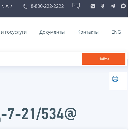
8-800-222-2222
и госуслуги
Документы
Контакты
ENG
Найти
Д-7-21/534@