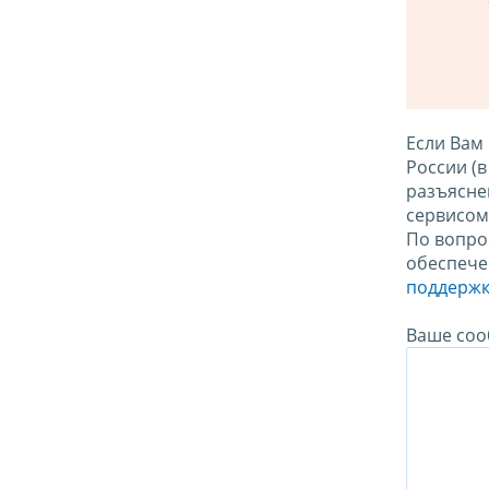
Если Вам
России (
разъясне
сервисо
По вопро
обеспече
поддержк
Ваше соо