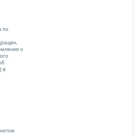
а по
кращен,
омления о
ного
об
) в
унктом