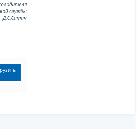
ководителя
вой службы
Д.С.Сатин
рузить