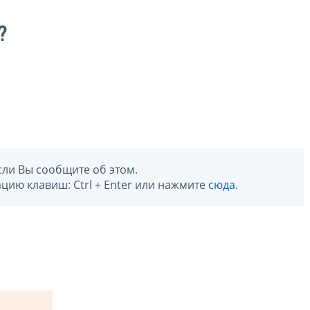
?
сли Вы сообщите об этом.
цию клавиш: Ctrl + Enter или нажмите
сюда
.