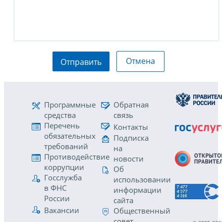
Отмена
Отправить
Программные
Обратная
средства
связь
Перечень
Контакты
обязательных
Подписка
требований
на
Противодействие
новости
коррупции
Об
Госслужба
использовании
в ФНС
информации
России
сайта
Вакансии
Общественный
совет