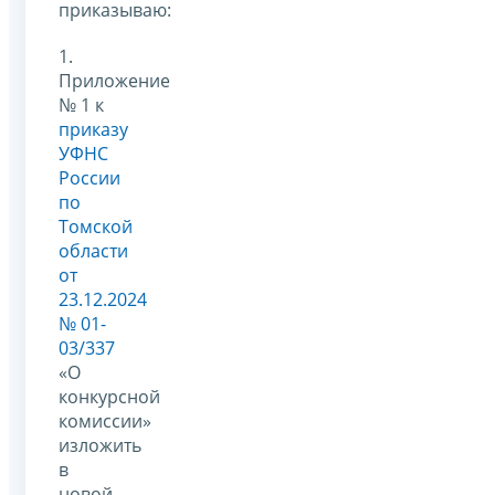
приказываю:
1.
Приложение
№ 1 к
приказу
УФНС
России
по
Томской
области
от
23.12.2024
№ 01-
03/337
«О
конкурсной
комиссии»
изложить
в
новой