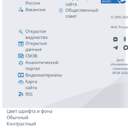
России
сайта
Вакансии
Общественный
совет
© 2005-202
ФНС Росси
Открытое
ведомство
Открытые
данные
СМЭВ
Дата
Аналитический
обновлени
портал
страницы
08.08.2026
Видеоматериалы
Карта
сайта
RSS
Цвет шрифта и фона
Обычный
Контрастный