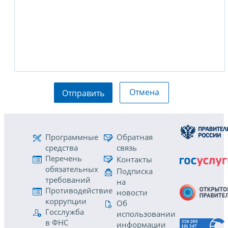
Отмена
Отправить
Программные
Обратная
средства
связь
Перечень
Контакты
обязательных
Подписка
требований
на
Противодействие
новости
коррупции
Об
Госслужба
использовании
в ФНС
информации