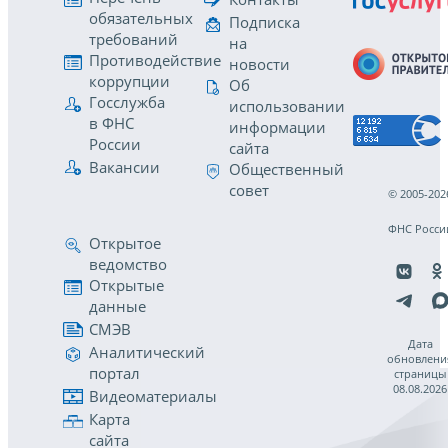
обязательных
Подписка
требований
на
Противодействие
новости
коррупции
Об
Госслужба
использовании
в ФНС
информации
России
сайта
Вакансии
Общественный
совет
© 2005-202
ФНС Росси
Открытое
ведомство
Открытые
данные
СМЭВ
Дата
Аналитический
обновлени
портал
страницы
08.08.2026
Видеоматериалы
Карта
сайта