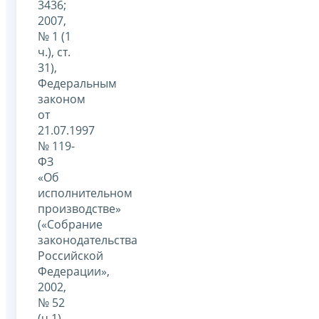
3436;
2007,
№ 1 (1
ч.), ст.
31),
Федеральным
законом
от
21.07.1997
№ 119-
ФЗ
«Об
исполнительном
производстве»
(«Собрание
законодательства
Российской
Федерации»,
2002,
№ 52
(ч.1),