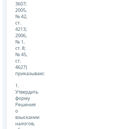
3607;
2005,
№ 42,
ст.
4213;
2006,
№ 1,
ст. 8;
№ 45,
ст.
4627)
приказываю:
1.
Утвердить
форму
Решения
о
взыскании
налогов,