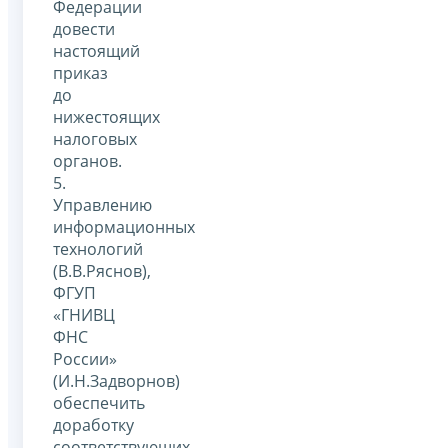
Федерации
довести
настоящий
приказ
до
нижестоящих
налоговых
органов.
5.
Управлению
информационных
технологий
(В.В.Ряснов),
ФГУП
«ГНИВЦ
ФНС
России»
(И.Н.Задворнов)
обеспечить
доработку
соответствующих