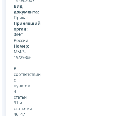
14.05.2007
Вид
документа:
Приказ
Принявший
орган:
ФНС
России
Номер:
ММ-3-
19/293@
В
соответствии
с
пунктом
4
статьи
31 и
статьями
46, 47