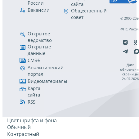
России
сайта
Вакансии
Общественный
совет
© 2005-202
ФНС Росси
Открытое
ведомство
Открытые
данные
СМЭВ
Дата
Аналитический
обновлени
портал
страницы
24.07.2026
Видеоматериалы
Карта
сайта
RSS
Цвет шрифта и фона
Обычный
Контрастный