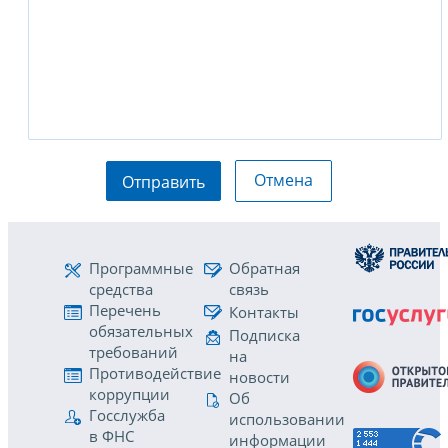
Отмена
Отправить
Программные
Обратная
средства
связь
Перечень
Контакты
обязательных
Подписка
требований
на
Противодействие
новости
коррупции
Об
Госслужба
использовании
в ФНС
информации