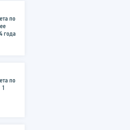
ета по
 ее
4 года
ета по
 1