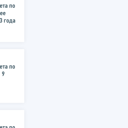
ета по
 ее
3 года
ета по
 9
ета по