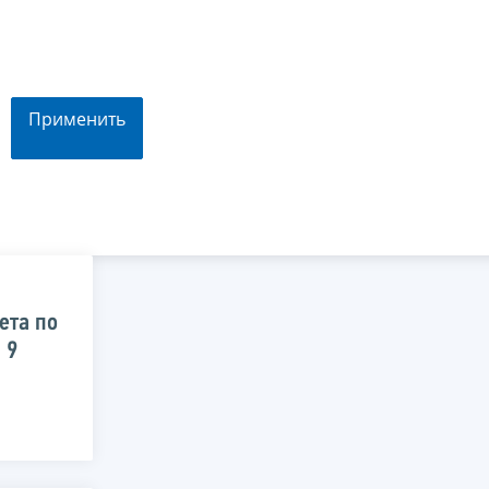
Применить
ета по
 9