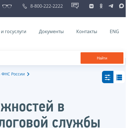
8-800-222-2222
и госуслуги
Документы
Контакты
ENG
Найти
в ФНС России
лжностей в
алоговой службы