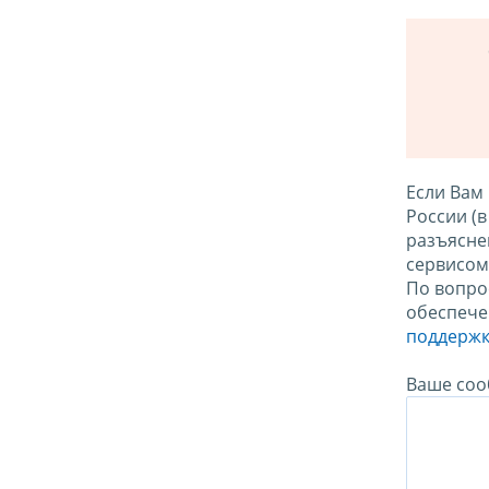
Если Вам
России (
разъясне
сервисо
По вопро
обеспече
поддержк
Ваше соо