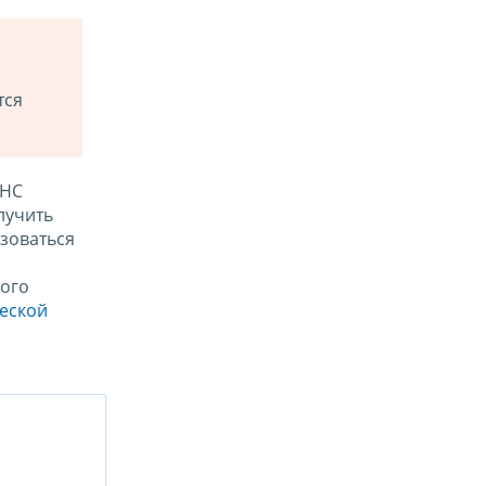
тся
ФНС
лучить
зоваться
ого
ческой