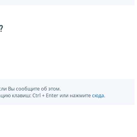
?
сли Вы сообщите об этом.
цию клавиш: Ctrl + Enter или нажмите
сюда
.