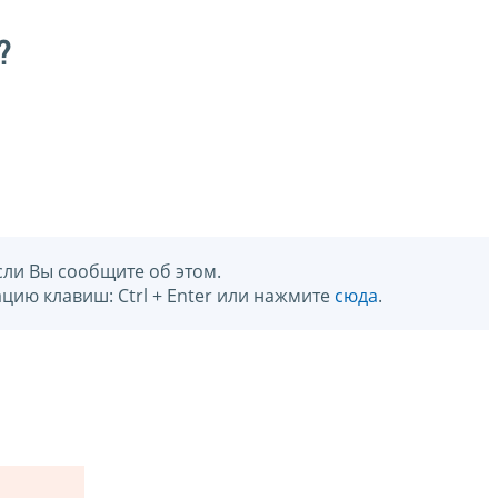
?
сли Вы сообщите об этом.
цию клавиш: Ctrl + Enter или нажмите
сюда
.