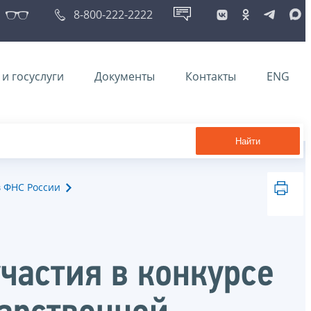
8-800-222-2222
и госуслуги
Документы
Контакты
ENG
Найти
в ФНС России
частия в конкурсе