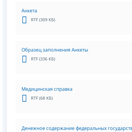
Анкета
RTF (309 КБ)
Образец заполнения Анкеты
RTF (336 КБ)
Медицинская справка
RTF (68 КБ)
Денежное содержание федеральных государст