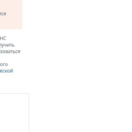
тся
ФНС
лучить
зоваться
ого
ческой