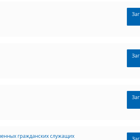
Заг
Заг
Заг
венных гражданских служащих
Заг