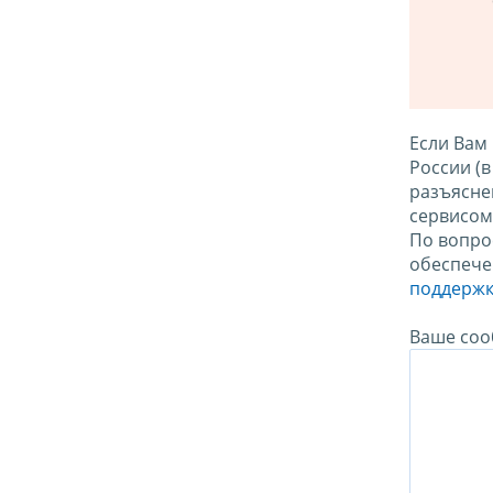
Если Вам
России (
разъясне
сервисо
По вопро
обеспече
поддержк
Ваше соо